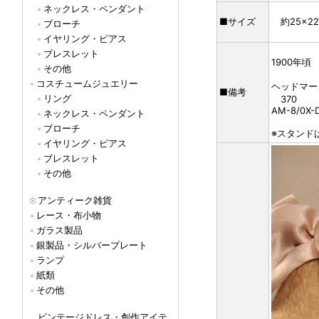
ネックレス・ペンダント
■サイズ
約25×2
ブローチ
イヤリング・ピアス
ブレスレット
1900年頃 
その他
コスチュームジュエリー
ヘッドマー
■備考
リング
370
AM-8/0X-
ネックレス・ペンダント
ブローチ
※スタンド
イヤリング・ピアス
ブレスレット
その他
アンティーク雑貨
レース・布小物
ガラス製品
銀製品・シルバープレート
ランプ
紙類
その他
ビンテージドレス・創作アイテ