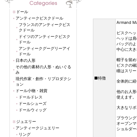
ドール
アンティークビスクドール
Armand
フランスのアンティークビス
クドール
ビスクヘッ
ドイツのアンティークビスク
ヘッドは肩の
ドール
バッグのよ
アンティークグーグリーアイ
中心に大き
ドール
帽子を留め
日本の人形
ビスクの確
その他の素材の人形・ぬいぐる
瞳はスリー
み
■特徴
現代作家・創作・リプロダクシ
全体的に経
ョン
ドール小物・雑貨
他のお人形
ドールドレス
使えます。
ドールシューズ
大きなリボ
ドールウィッグ
ブラウング
ジュエリー
オープンマ
アンティークジュエリー
ショルダー
リング