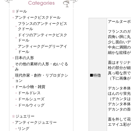
ドール
アンティークビスクドール
アールヌーボ
フランスのアンティークビス
クドール
フランスのガ
ドイツのアンティークビスク
四角い胴に丸
ドール
少し面白いデ
アンティークグーグリーアイ
中央に満開の
ドール
細かな紋様が
日本の人形
蓋はオリジナ
その他の素材の人形・ぬいぐる
栓の部分が細
み
真っ暗な所で
現代作家・創作・リプロダクシ
■特徴
（下に画像が
ョン
ドール小物・雑貨
デカンタ本体
ドールドレス
ほんのり蛍光
（デカンタは
ドールシューズ
デカンタ本体
ドールウィッグ
デカンタの首
ジュエリー
蓋を外して花
アンティークジュエリー
エマイユ彩が
リング