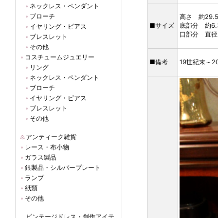
ネックレス・ペンダント
ブローチ
高さ 約29.
■サイズ
底部分 約6.3
イヤリング・ピアス
口部分 直径
ブレスレット
その他
コスチュームジュエリー
■備考
19世紀末～2
リング
ネックレス・ペンダント
ブローチ
イヤリング・ピアス
ブレスレット
その他
アンティーク雑貨
レース・布小物
ガラス製品
銀製品・シルバープレート
ランプ
紙類
その他
ビンテージドレス・創作アイテ