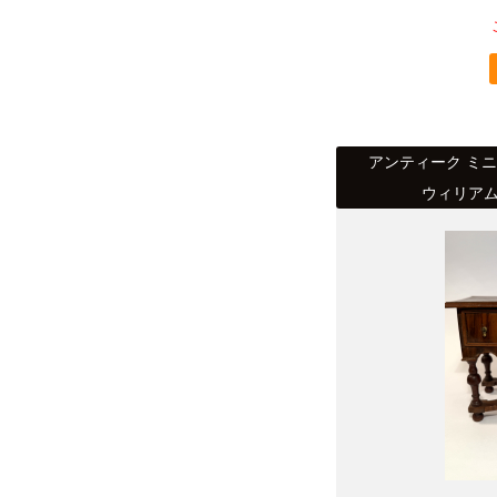
アンティーク ミ
ウィリア