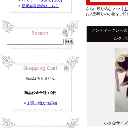
※
パスワードをお忘れの方
※
新規会員登録はこちら
さらに絞り込む >>> |
ド
お人形周りの小物をご紹
アンティークレース
ルク パ
商品はありません
商品代金合計：0円
お買い物カゴ詳細
※
小さなサイズ