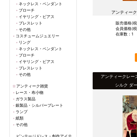
ネックレス・ペンダント
ブローチ
アンティーク
イヤリング・ピアス
ブレスレット
販売価格(税込
会員価格(税込
その他
在庫数：1
コスチュームジュエリー
リング
ネックレス・ペンダント
ブローチ
イヤリング・ピアス
ブレスレット
その他
アンティークレー
シルク ダー
アンティーク雑貨
レース・布小物
ガラス製品
銀製品・シルバープレート
ランプ
紙類
その他
ビンテージドレス・創作アイテ