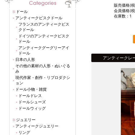
販売価格(税込
会員価格(税込
ドール
在庫数：1
アンティークビスクドール
フランスのアンティークビス
クドール
ドイツのアンティークビスク
ドール
アンティークグーグリーアイ
ドール
アンティークレー
日本の人形
その他の素材の人形・ぬいぐる
み
現代作家・創作・リプロダクシ
ョン
ドール小物・雑貨
ドールドレス
ドールシューズ
ドールウィッグ
ジュエリー
アンティークジュエリー
リング