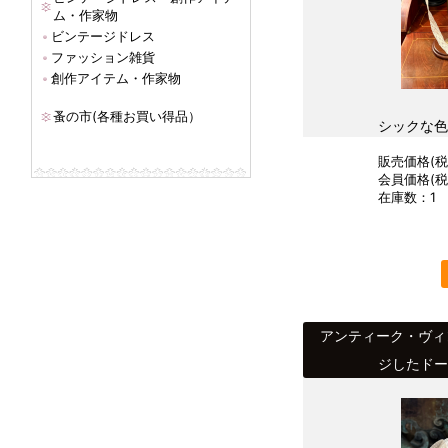
ム・作家物
ビンテージドレス
ファッション雑貨
創作アイテム・作家物
蚤の市(各種お買い得品）
シックな色
販売価格(税込
会員価格(税込
在庫数：1
アンティーク・ヴィ
ジしたドー