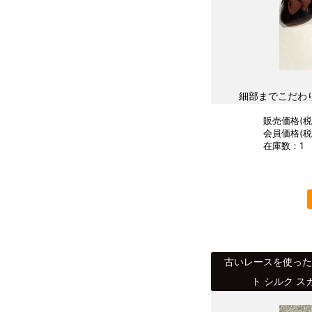
細部までこだわ
販売価格(税込
会員価格(税込
在庫数：1
古いレースを使った
ト シルク ス